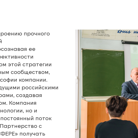
троению прочного
й
осознавая ее
фективности
ом этой стратегии
ным сообществом,
софии компании.
едущими российскими
рами, создавая
ом. Компания
нологии, но и
 постоянный поток
 Партнерство с
СФЕРЕ» получать